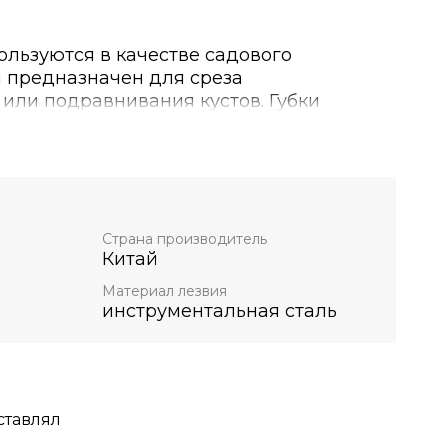
пользуются в качестве садового
й предназначен для среза
или подравнивания кустов. Губки
веющей стали и оснащены винтом
ю
орый позволяет регулировать зазор
аясь на толщину обрабатываемой ветки.
Страна производитель
Китай
Материал лезвия
инструментальная сталь
ставлял