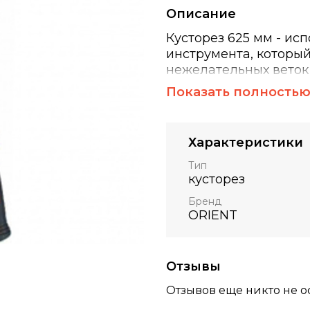
Описание
Кусторез 625 мм - ис
инструмента, которы
нежелательных веток 
выполнены из нержа
Показать полность
прижима лезвий, кот
между лезвиями опир
Характеристики
Тип
кусторез
Бренд
ORIENT
Отзывы
Отзывов еще никто не о