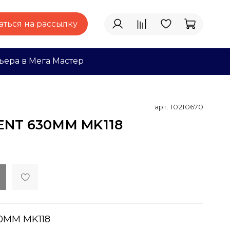
ться на рассылку
ьера в Мега Мастер
арт.
10210670
ENT 630ММ MK118
0ММ MK118