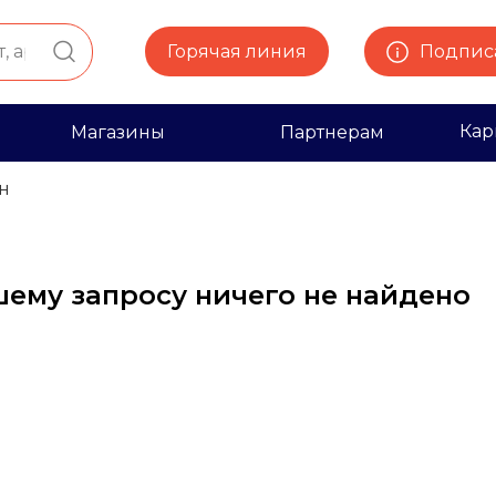
Горячая линия
Подписа
Кар
Магазины
Партнерам
н
шему запросу ничего не найдено