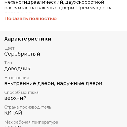
механогидравлический, двухскоростной
рассчитан на тяжелые двери. Преимущества
доводчика:
Показать полностью
- раздельная регулировка скоростей;
- “закрывания” и “доводки” двери;
Характеристики
- высококачественное низкотемпературное
Цвет
масло,
Серебристый
работающее при температурах до -25°С.
Тип
доводчик
Назначение
внутренние двери, наружные двери
Способ монтажа
верхний
Страна производитель
КИТАЙ
Max рабочая температура