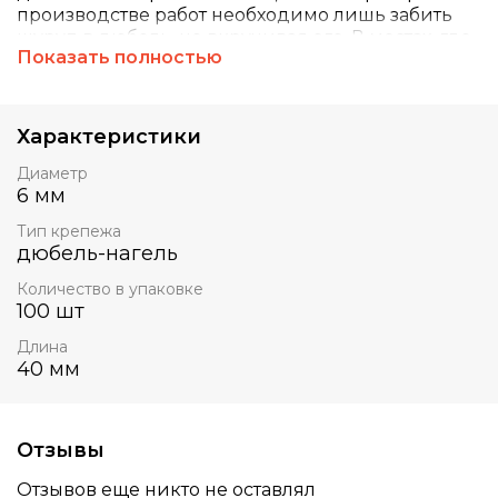
производстве работ необходимо лишь забить
шуруп в дюбель, не вкручивая его. В местах, где
Показать полностью
затруднено применение молотка, можно
использовать отвертку с максимально
возможным шагом шлица.
Характеристики
Диаметр
6 мм
Тип крепежа
дюбель-нагель
Количество в упаковке
100 шт
Длина
40 мм
Отзывы
Отзывов еще никто не оставлял