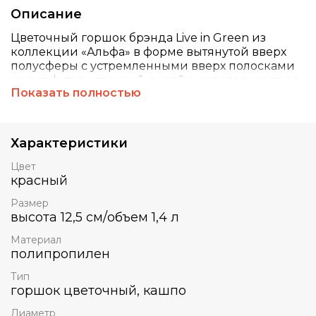
Описание
Цветочный горшок брэнда Live in Green из
коллекции «Альфа» в форме вытянутой вверх
полусферы с устремленными вверх полосками
имеет футуристичный дизайн, навевая мысли о
Показать полностью
соплах двигателя космического шатла, добавит
динамики и энергии даже самому спокойному
интерьеру. Цветочный горшок из коллекции
«Альфа» еще и функционален: он состоит из
Характеристики
кашпо и технической вставки с дренажными
отверстиями, которая обеспечивает отвод
Цвет
излишков воды из грунта и позволяет
красный
осуществлять рециркуляцию воздуха. Подойдет
Размер
для выращивания любых маленьких растений.
высота 12,5 см/объем 1,4 л
Диаметр – 13 см, высота – 12,5 см, объем – 1,4 л.
Цвет – красный.
Материал
полипропилен
Тип
горшок цветочный, кашпо
Диаметр