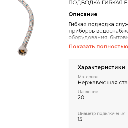
ПОДВОДКА ГИБКАЯ EL
Описание
Гибкая подводка слу
приборов водоснабже
оборудования, бытов
бытовой гибкий сант
Показать полность
подвода воды т.м. EL
эпидемиологисеским 
товарам.Гибкая подво
Характеристики
ELKA нержавеющая cт
Материал
Нержавеющая ста
Давление
20
Диаметр подключения
15