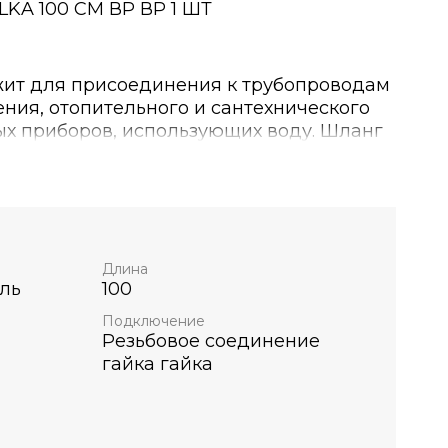
KA 100 СМ ВР ВР 1 ШТ
жит для присоединения к трубопроводам
ния, отопительного и сантехнического
ых приборов, использующих воду. Шланг
ехнический в металлической оплетке для
ю
KA соответствует Единым санитарно
и гиеничсским требова ниям к
дка для смесителя М10-гайка 1,2"-штуцер
аль, ПВХ оболочка.
Длина
ль
100
Подключение
Резьбовое соединение
гайка гайка