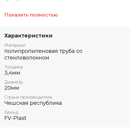
Показать полностью
PPR/PPR+GF/PPR SDR6 производится методом
многослойной экструзии. Грамотное
армирование стекловолокном и полимером
Характеристики
обеспечивает высокую стабильность готовых
труб. Применяется в напорных системах
Материал
горячего и холодного водоснабжения, системы
полипропиленовая труба со
отопления, системах кондиционирования и
стекловолокном
системах промышленных трубопроводов.
Толщина
3,4мм
Диаметр
20мм
Страна производитель
Чешская республика
Бренд
FV-Plast