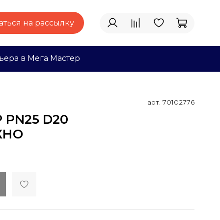
ться на рассылку
ьера в Мега Мастер
арт.
70102776
 PN25 D20
КНО