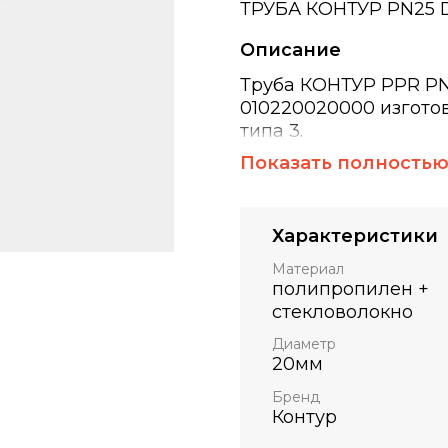
ТРУБА КОНТУР PN25
Описание
Труба КОНТУР PPR PN
010220020000 изгото
типа 3.
Показать полность
Предназначена для с
водоснабжения в жи
Характеристики
зданиях, в системах 
Материал
пневмопроводах и те
полипропилен +
стекловолокно
Диаметр
Рабочее давление тру
20мм
Срок службы - не мене
Бренд
Контур