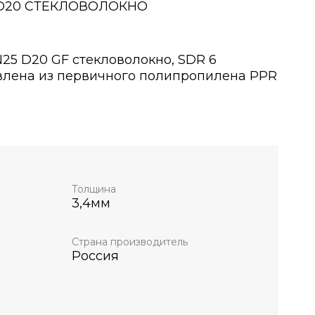
 D20 СТЕКЛОВОЛОКНО
25 D20 GF стекловолокно, SDR 6
влена из первичного полипропилена PPR
ю
истем холодного и горячего
лых, административных и промышленных
отопления, водоподготовки,
Толщина
хнологических трубопроводах.
3,4мм
Страна производитель
бы до 1 МПа.
Россия
е 50 лет.