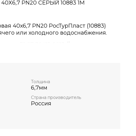
40Х6,7 PN20 СЕРЫЙ 10883 1М
ая 40х6,7 PN20 РосТурПласт (10883)
ячего или холодного водоснабжения.
тствии ГОСТ 32415-2013 // максимальная
ю
С; // кратковременно до +100°С.
Толщина
6,7мм
Страна производитель
Россия