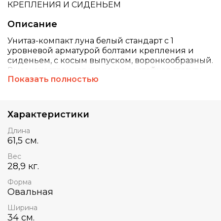
КРЕПЛЕНИЯ И СИДЕНЬЕМ
Описание
Унитаз-компакт луна белый стандарт с 1
уровневой арматурой болтами крепления и
сиденьем, с косым выпуском, воронкообразный.
Высокачественная химически стойкая глазурь
Показать полностью
обеспечивает устойчивость к возникновению
царапин, старению, воздействию кислот,
щелочей и облегчает уход за данным
сантехническим оборудованием. Унитаз
Характеристики
оборудован сливной арматурой, с
хромированной кнопкой.
Длина
61,5 см.
Вес
28,9 кг.
Форма
Овальная
Ширина
34 см.